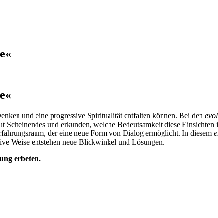
ve«
ve«
enken und eine progressive Spiritualität entfalten können. Bei den
evol
ut Scheinendes und erkunden, welche Bedeutsamkeit diese Einsichten i
rfahrungsraum, der eine neue Form von Dialog ermöglicht. In diesem
e
tive Weise entstehen neue Blickwinkel und Lösungen.
ng erbeten.