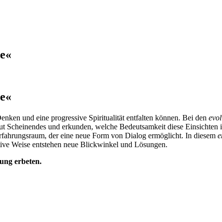
ve«
ve«
enken und eine progressive Spiritualität entfalten können. Bei den
evol
ut Scheinendes und erkunden, welche Bedeutsamkeit diese Einsichten i
rfahrungsraum, der eine neue Form von Dialog ermöglicht. In diesem
e
tive Weise entstehen neue Blickwinkel und Lösungen.
ng erbeten.